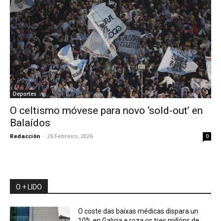
Deportes
O celtismo móvese para novo ‘sold-out’ en
Balaídos
Redacción
-
26 Febreiro, 2026
0
O + LIDO
O coste das baixas médicas dispara un
10% en Galicia e roza os tres millóns de