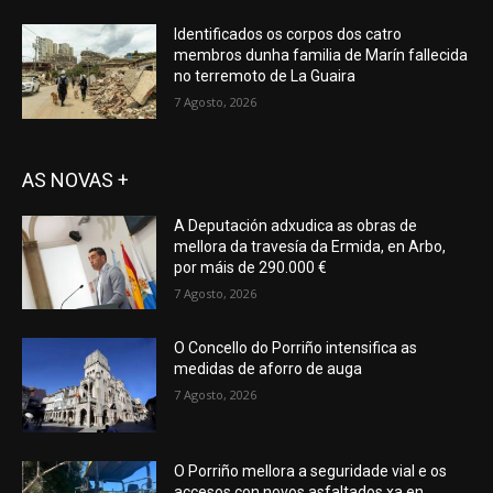
Identificados os corpos dos catro
membros dunha familia de Marín fallecida
no terremoto de La Guaira
7 Agosto, 2026
AS NOVAS +
A Deputación adxudica as obras de
mellora da travesía da Ermida, en Arbo,
por máis de 290.000 €
7 Agosto, 2026
O Concello do Porriño intensifica as
medidas de aforro de auga
7 Agosto, 2026
O Porriño mellora a seguridade vial e os
accesos con novos asfaltados xa en