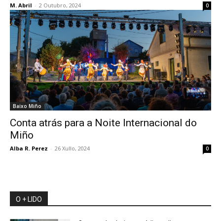
M. Abril
-
2 Outubro, 2024
0
Baixo Miño
Conta atrás para a Noite Internacional do
Miño
Alba R. Perez
-
26 Xullo, 2024
0
O + LIDO