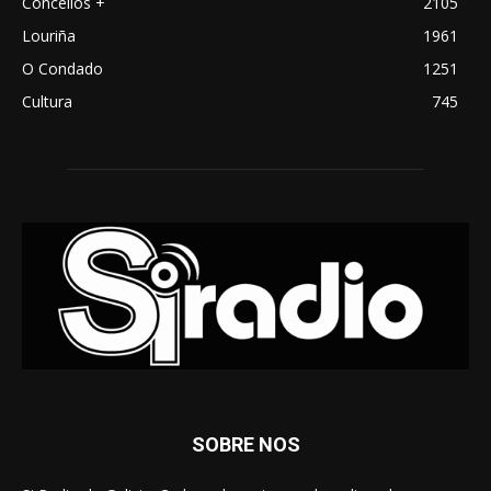
Concellos +
2105
Louriña
1961
O Condado
1251
Cultura
745
SOBRE NOS