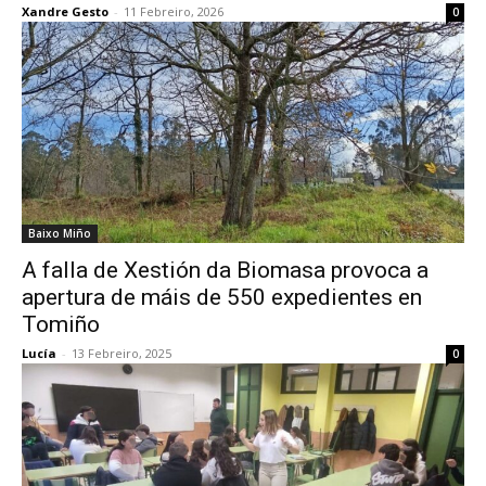
Xandre Gesto
-
11 Febreiro, 2026
0
Baixo Miño
A falla de Xestión da Biomasa provoca a
apertura de máis de 550 expedientes en
Tomiño
Lucía
-
13 Febreiro, 2025
0