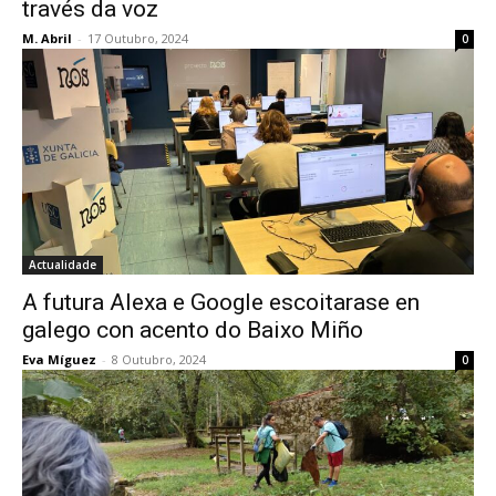
través da voz
M. Abril
-
17 Outubro, 2024
0
Actualidade
A futura Alexa e Google escoitarase en
galego con acento do Baixo Miño
Eva Míguez
-
8 Outubro, 2024
0