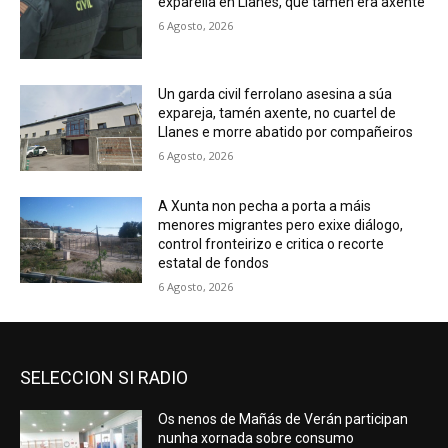
exparella en Llanes, que tamén era axente
6 Agosto, 2026
Un garda civil ferrolano asesina a súa
expareja, tamén axente, no cuartel de
Llanes e morre abatido por compañeiros
6 Agosto, 2026
A Xunta non pecha a porta a máis
menores migrantes pero exixe diálogo,
control fronteirizo e critica o recorte
estatal de fondos
6 Agosto, 2026
SELECCION SI RADIO
Os nenos de Mañás de Verán participan
nunha xornada sobre consumo