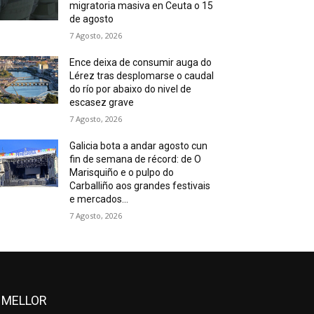
migratoria masiva en Ceuta o 15
de agosto
7 Agosto, 2026
Ence deixa de consumir auga do
Lérez tras desplomarse o caudal
do río por abaixo do nivel de
escasez grave
7 Agosto, 2026
Galicia bota a andar agosto cun
fin de semana de récord: de O
Marisquiño e o pulpo do
Carballiño aos grandes festivais
e mercados...
7 Agosto, 2026
 MELLOR