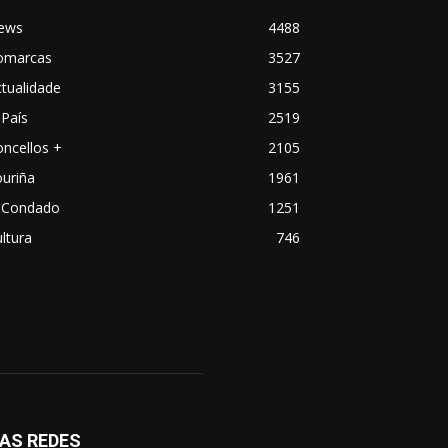
ews
4488
omarcas
3527
tualidade
3155
País
2519
ncellos +
2105
uriña
1961
 Condado
1251
ltura
746
AS REDES