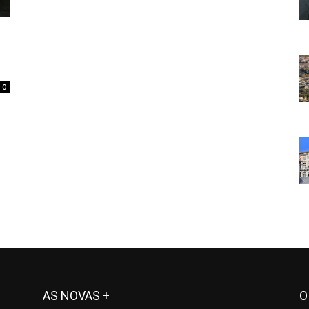
0
AS NOVAS +
O