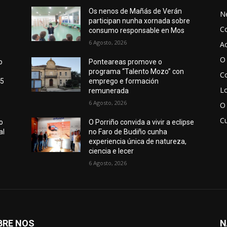
Os nenos de Mañás de Verán
N
participan nunha xornada sobre
C
o
consumo responsable en Mos
6 Agosto, 2026
Ac
O 
o
Ponteareas promove o
programa “Talento Mozo” con
Co
15
emprego e formación
Lo
remunerada
6 Agosto, 2026
O
Cu
o
O Porriño convida a vivir a eclipse
al
no Faro de Budiño cunha
experiencia única de natureza,
ciencia e lecer
6 Agosto, 2026
BRE NOS
N