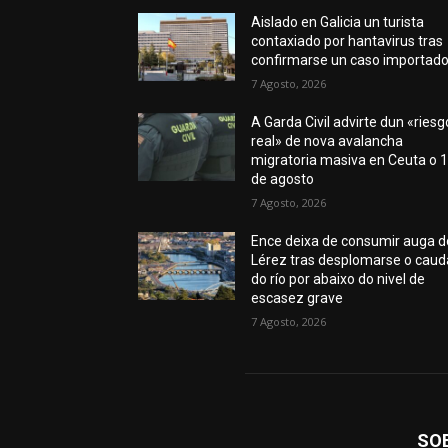
Aislado en Galicia un turista
contaxiado por hantavirus tras
confirmarse un caso importad
7 Agosto, 2026
A Garda Civil advirte dun «riesg
real» de nova avalancha
migratoria masiva en Ceuta o 
de agosto
7 Agosto, 2026
Ence deixa de consumir auga d
Lérez tras desplomarse o caud
do río por abaixo do nivel de
escasez grave
7 Agosto, 2026
SO