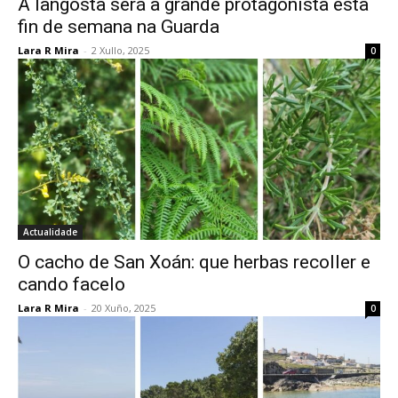
A langosta será a grande protagonista esta
fin de semana na Guarda
Lara R Mira
-
2 Xullo, 2025
0
Actualidade
O cacho de San Xoán: que herbas recoller e
cando facelo
Lara R Mira
-
20 Xuño, 2025
0