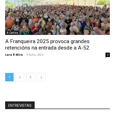
A Caniza
A Franqueira 2025 provoca grandes
retencións na entrada desde a A-52
Lara R Mira
-
9 Xuño, 2025
0
1
2
3
ENTREVISTAS