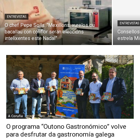
ENTREVISTAS
ENTREVISTAS
O chef Pepe Solla: “Mexillóns, xurelos ou
bacallau con coliflor serán eleccións
Consellos
intelixentes este Nadal”
estrela Mi
A Coruña
O programa “Outono Gastronómico” volve
para desfrutar da gastronomía galega