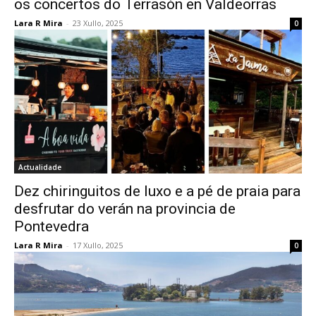
os concertos do Terrasón en Valdeorras
Lara R Mira
-
23 Xullo, 2025
0
Actualidade
Dez chiringuitos de luxo e a pé de praia para
desfrutar do verán na provincia de
Pontevedra
Lara R Mira
-
17 Xullo, 2025
0