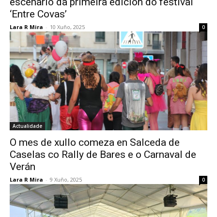
escenario da primeira edición do festival
‘Entre Covas’
Lara R Mira
-
10 Xuño, 2025
0
Actualidade
O mes de xullo comeza en Salceda de
Caselas co Rally de Bares e o Carnaval de
Verán
Lara R Mira
-
9 Xuño, 2025
0