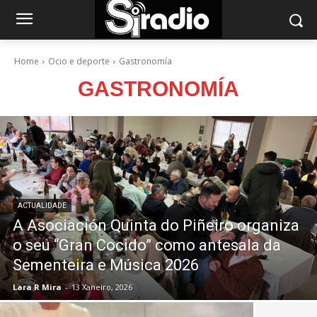
Home
Ocio e deporte
Gastronomía
GASTRONOMÍA
ACTUALIDADE
A Asociación Quinta do Piñeiro organiza
o seu “Gran Cocido” como antesala da
Sementeira e Música 2026
Lara R Mira
-
13 Xaneiro, 2026