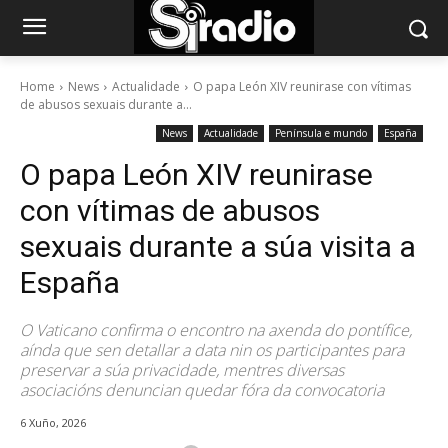
Home
News
Actualidade
O papa León XIV reunirase con vítimas
de abusos sexuais durante a...
News
Actualidade
Península e mundo
España
O papa León XIV reunirase
con vítimas de abusos
sexuais durante a súa visita a
España
O Vaticano confirma o encontro na axenda do pontífice,
aínda que sen detallar a data nin os participantes para
preservar a súa privacidade, mentres diversas
asociacións denuncian quedar fóra da convocatoria
6 Xuño, 2026