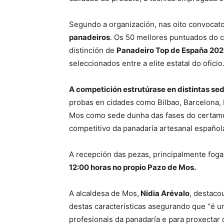
Segundo a organización, nas oito convocato
panadeiros
. Os 50 mellores puntuados do co
distinción de
Panadeiro Top de España 20
seleccionados entre a elite estatal do oficio
A competición estrutúrase en distintas sede
probas en cidades como Bilbao, Barcelona, 
Mos como sede dunha das fases do certame s
competitivo da panadaría artesanal español
A recepción das pezas, principalmente foga
12:00 horas no propio Pazo de Mos.
A alcaldesa de Mos,
Nidia Arévalo
, destaco
destas características asegurando que “é u
profesionais da panadaría e para proxectar