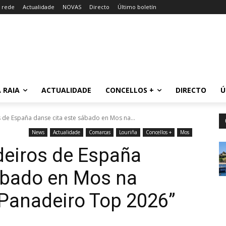
a rede
Actualidade
NOVAS
Directo
Último boletín
 RAIA
ACTUALIDADE
CONCELLOS +
DIRECTO
Ú
de España danse cita este sábado en Mos na...
News
Actualidade
Comarcas
Louriña
Concellos +
Mos
deiros de España
ábado en Mos na
 “Panadeiro Top 2026”