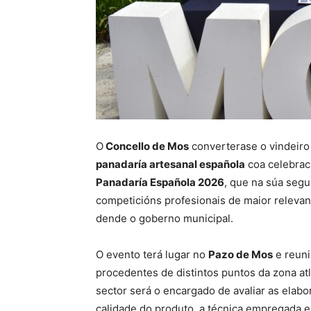
O
Concello de Mos
converterase o vindeir
panadaría artesanal española
coa celebrac
Panadaría Española 2026
, que na súa segu
competicións profesionais de maior relevanci
dende o goberno municipal.
O evento terá lugar no
Pazo de Mos
e reuni
procedentes de distintos puntos da zona at
sector será o encargado de avaliar as elab
calidade do produto, a técnica empregada e