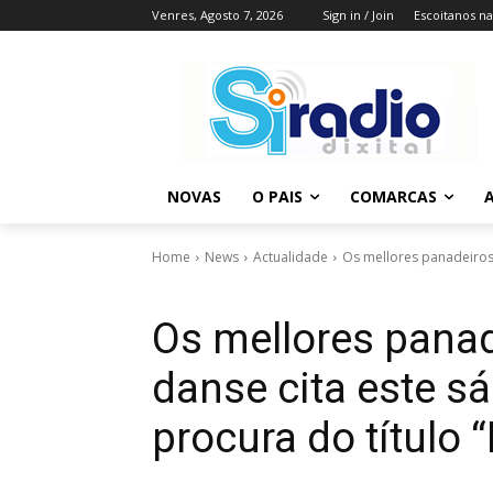
Venres, Agosto 7, 2026
Sign in / Join
Escoitanos n
NOVAS
O PAIS
COMARCAS
A
Home
News
Actualidade
Os mellores panadeiros 
Os mellores pana
danse cita este s
procura do título