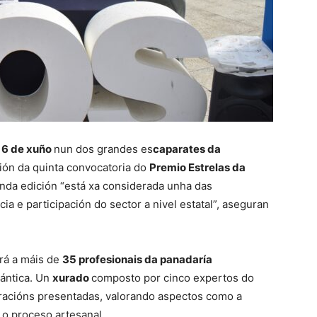
o
6 de xuño
nun dos grandes es
caparates da
ión da quinta convocatoria do
Premio Estrelas da
nda edición “está xa considerada unha das
a e participación do sector a nivel estatal”, aseguran
rá a máis de
35 profesionais da panadaría
lántica. Un
xurado
composto por cinco expertos do
oracións presentadas, valorando aspectos como a
 o proceso artesanal.