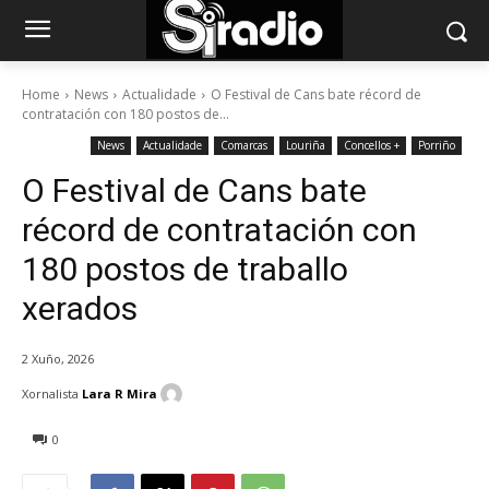
Home
News
Actualidade
O Festival de Cans bate récord de
contratación con 180 postos de...
News
Actualidade
Comarcas
Louriña
Concellos +
Porriño
O Festival de Cans bate
récord de contratación con
180 postos de traballo
xerados
2 Xuño, 2026
Xornalista
Lara R Mira
0