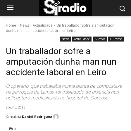
Home
News
Actualidade
Un traballador sofre a amputación
dunha man nun accidente laboral en Leiro
News
Actualidade
Sucesos
Ourense
Un traballador sofre a
amputación dunha man nun
accidente laboral en Leiro
O operario, que traballaba nunha planta de compostaxe
na parroquia de Lamas, foi trasladado de urxencia nun
helicóptero medicalizado ao hospital de Ourense
2 Xuño, 2026
Xornalista
Daniel Rodríguez
0