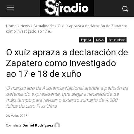
Home
News
Actualidade
O xuíz apraza a declaración de Zapatero
como investigado ao 17 e...
España
News
Actualidade
O xuíz apraza a declaración de
Zapatero como investigado
ao 17 e 18 de xuño
O maxistrado da Audiencia Nacional atende a petición da
defensa do expresidente, que alega a necesidade de
máis tempo para revisar o extenso sumario de 4.000
folios do caso Plus Ultra
26 Maio, 2026
Xornalista
Daniel Rodríguez