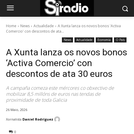
Home
News
Actualidade
A Xunta lanza os novos bonos 'Activa
Comercio' con descontos de ata...
News
Actualidade
Economía
O País
A Xunta lanza os novos bonos
‘Activa Comercio’ con
descontos de ata 30 euros
A campaña comeza este mércores co obxectivo de
mobilizar 8,5 millóns de euros nas tendas de
proximidade de toda Galicia
26 Maio, 2026
Xornalista
Daniel Rodríguez
0