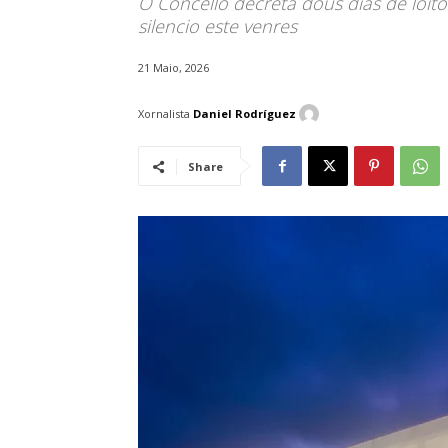
O Concello decreta dous días de loito
silencio este venres
21 Maio, 2026
Xornalista
Daniel Rodríguez
Share