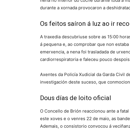
nena no interior do coche durante toda a ma
durante a xornada provocaron a deshidratac
Os feitos saíron á luz ao ir reco
A traxedia descubriuse sobre as 15:00 horas
á pequena e, ao comprobar que non estaba al
emerxencia, a nena foi trasladada de urxen
cardiorrespiratoria e faleceu pouco despois
Axentes da Policía Xudicial da Garda Civil
investigación deste suceso, que conmocion
Dous días de loito oficial
O Concello de Brión reaccionou ante a fatal 
este xoves e o venres 22 de maio, as bandei
Ademais, o consistorio convocou á veciñanz