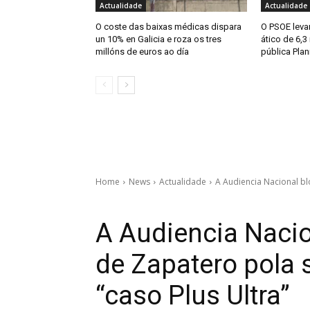
Actualidade
Actualidade
O coste das baixas médicas dispara
O PSOE levar
un 10% en Galicia e roza os tres
ático de 6,3
millóns de euros ao día
pública Plan