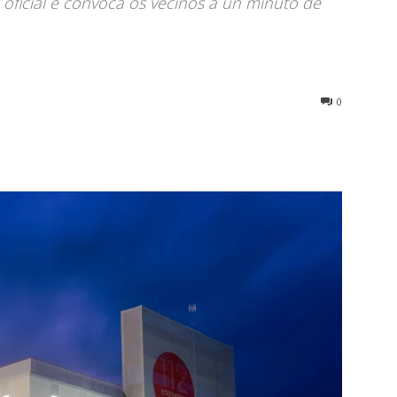
 oficial e convoca os veciños a un minuto de
0