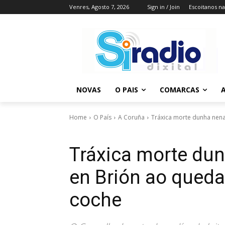
Venres, Agosto 7, 2026
Sign in / Join
Escoitanos n
NOVAS
O PAIS
COMARCAS
A
Home
O País
A Coruña
Tráxica morte dunha nena
Tráxica morte du
en Brión ao queda
coche