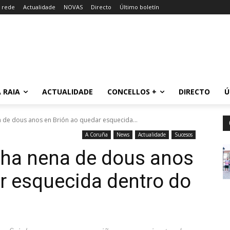
a rede
Actualidade
NOVAS
Directo
Último boletín
 RAIA
ACTUALIDADE
CONCELLOS +
DIRECTO
Ú
 de dous anos en Brión ao quedar esquecida...
A Coruña
News
Actualidade
Sucesos
nha nena de dous anos
r esquecida dentro do