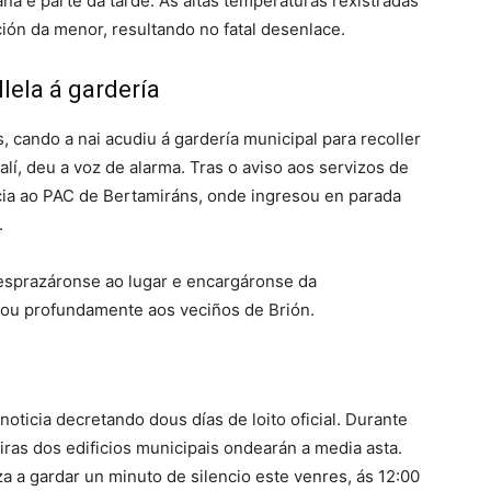
ñá e parte da tarde. As altas temperaturas rexistradas
ión da menor, resultando no fatal desenlace.
llela á gardería
, cando a nai acudiu á gardería municipal para recoller
í, deu a voz de alarma. Tras o aviso aos servizos de
cia ao PAC de Bertamiráns, onde ingresou en parada
.
 desprazáronse ao lugar e encargáronse da
ou profundamente aos veciños de Brión.
noticia decretando dous días de loito oficial. Durante
ras dos edificios municipais ondearán a media asta.
a a gardar un minuto de silencio este venres, ás 12:00