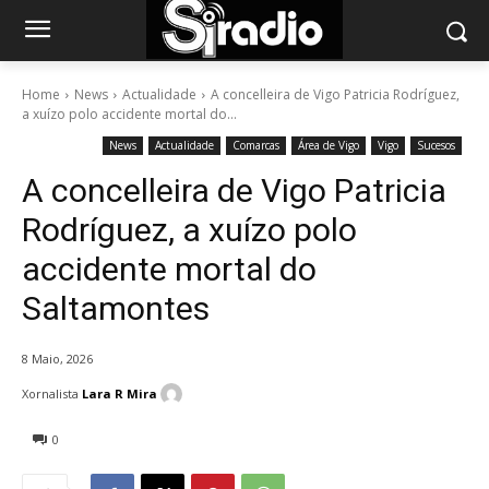
Home
News
Actualidade
A concelleira de Vigo Patricia Rodríguez,
a xuízo polo accidente mortal do...
News
Actualidade
Comarcas
Área de Vigo
Vigo
Sucesos
A concelleira de Vigo Patricia
Rodríguez, a xuízo polo
accidente mortal do
Saltamontes
8 Maio, 2026
Xornalista
Lara R Mira
0