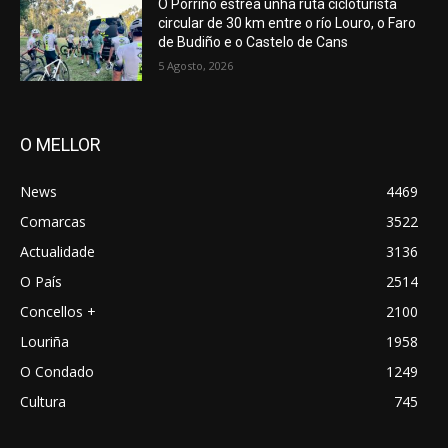
O Porriño estrea unha ruta cicloturista
circular de 30 km entre o río Louro, o Faro
de Budiño e o Castelo de Cans
5 Agosto, 2026
O MELLOR
News
4469
Comarcas
3522
Actualidade
3136
O País
2514
Concellos +
2100
Louriña
1958
O Condado
1249
Cultura
745