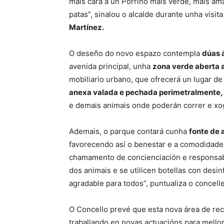
máis cara a un Porriño máis verde, máis ama
patas”, sinalou o alcalde durante unha vis
Martínez.
O deseño do novo espazo contempla
dúas 
avenida principal, unha
zona verde aberta 
mobiliario urbano, que ofrecerá un lugar d
anexa valada e pechada perimetralmente,
e demais animais onde poderán correr e xo
Ademais, o parque contará cunha
fonte de 
favorecendo así o benestar e a comodidade 
chamamento de concienciación e responsabi
dos animais e se utilicen botellas con desin
agradable para todos”, puntualiza o concelle
O Concello prevé que esta nova área de re
traballando en novas actuacións para mellor