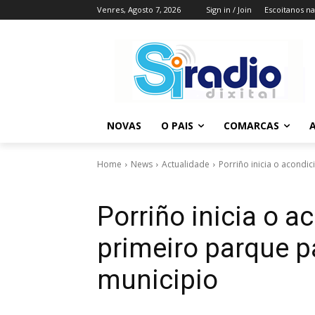
Venres, Agosto 7, 2026
Sign in / Join
Escoitanos n
NOVAS
O PAIS
COMARCAS
A
Home
News
Actualidade
Porriño inicia o acond
Porriño inicia o 
primeiro parque p
municipio