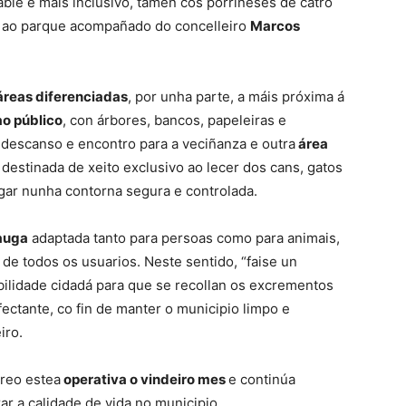
ble e máis inclusivo, tamén cos porriñeses de catro
ita ao parque acompañado do concelleiro
Marcos
áreas diferenciadas
, por unha parte, a máis próxima á
ao público
, con árbores, bancos, papeleiras e
e descanso e encontro para a veciñanza e outra
área
destinada de xeito exclusivo ao lecer dos cans, gatos
gar nunha contorna segura e controlada.
auga
adaptada tanto para persoas como para animais,
de todos os usuarios. Neste sentido, “faise un
lidade cidadá para que se recollan os excrementos
fectante, co fin de manter o municipio limpo e
iro.
creo estea
operativa o vindeiro mes
e continúa
ar a calidade de vida no municipio.