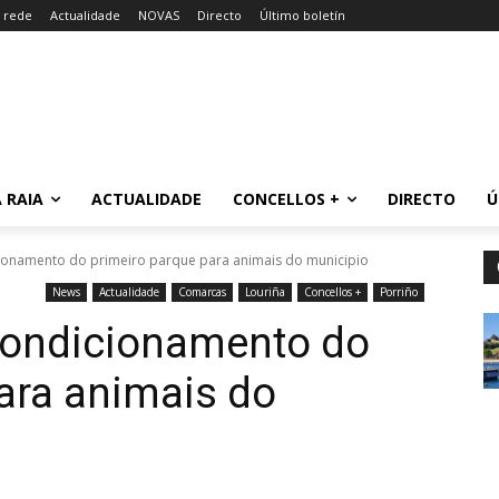
a rede
Actualidade
NOVAS
Directo
Último boletín
 RAIA
ACTUALIDADE
CONCELLOS +
DIRECTO
Ú
icionamento do primeiro parque para animais do municipio
News
Actualidade
Comarcas
Louriña
Concellos +
Porriño
acondicionamento do
ara animais do