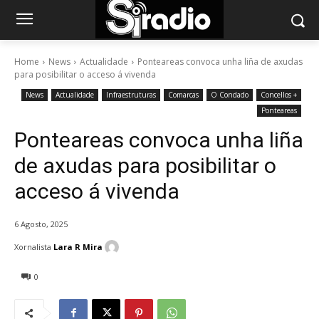
Home
News
Actualidade
Ponteareas convoca unha liña de axudas
para posibilitar o acceso á vivenda
News
Actualidade
Infraestruturas
Comarcas
O Condado
Concellos +
Ponteareas
Ponteareas convoca unha liña
de axudas para posibilitar o
acceso á vivenda
6 Agosto, 2025
Xornalista
Lara R Mira
0