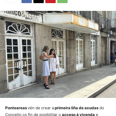
Ponteareas
vén de crear a
primeira liña de axudas
do
Concello co fin de posibilitar o
acceso á vivenda
e