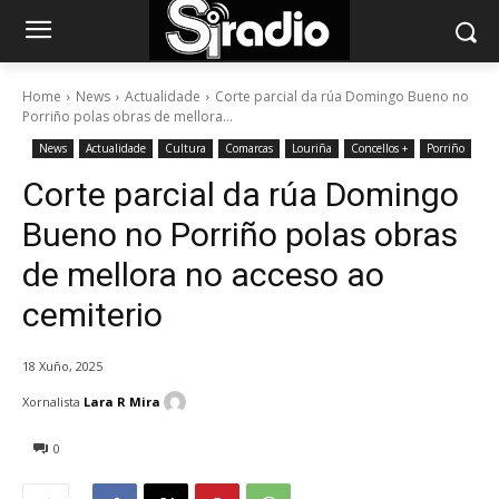
Home
News
Actualidade
Corte parcial da rúa Domingo Bueno no
Porriño polas obras de mellora...
News
Actualidade
Cultura
Comarcas
Louriña
Concellos +
Porriño
Corte parcial da rúa Domingo
Bueno no Porriño polas obras
de mellora no acceso ao
cemiterio
18 Xuño, 2025
Xornalista
Lara R Mira
0