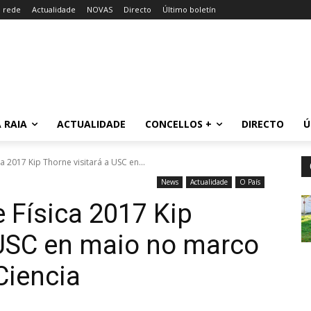
a rede
Actualidade
NOVAS
Directo
Último boletín
 RAIA
ACTUALIDADE
CONCELLOS +
DIRECTO
Ú
 2017 Kip Thorne visitará a USC en...
News
Actualidade
O País
 Física 2017 Kip
 USC en maio no marco
iencia