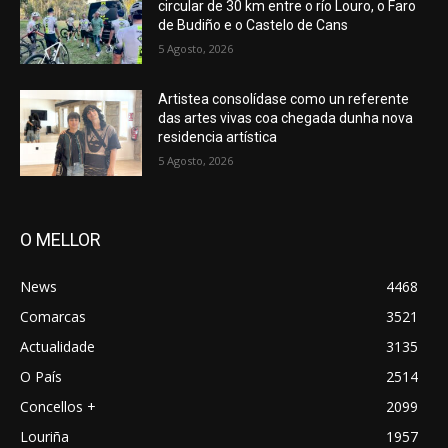
circular de 30 km entre o río Louro, o Faro
de Budiño e o Castelo de Cans
5 Agosto, 2026
Artistea consolídase como un referente
das artes vivas coa chegada dunha nova
residencia artística
5 Agosto, 2026
O MELLOR
News
4468
Comarcas
3521
Actualidade
3135
O País
2514
Concellos +
2099
Louriña
1957