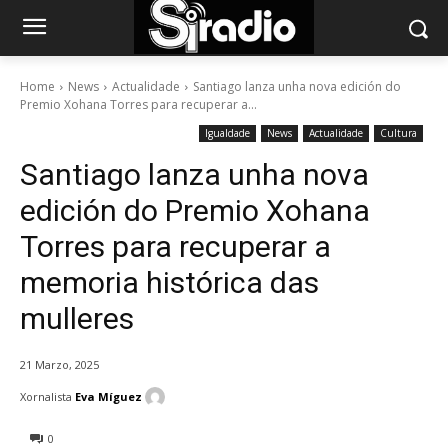
Home
News
Actualidade
Santiago lanza unha nova edición do
Premio Xohana Torres para recuperar a...
Igualdade
News
Actualidade
Cultura
Santiago lanza unha nova
edición do Premio Xohana
Torres para recuperar a
memoria histórica das
mulleres
21 Marzo, 2025
Xornalista
Eva Míguez
0