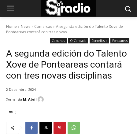
Home
News
Comarcas
A segunda edición do Talento Xove de
Ponteareas contará con tres novas...
Comarcas
O Condado
Concellos +
Ponteareas
A segunda edición do Talento
Xove de Ponteareas contará
con tres novas disciplinas
2 Decembro, 2024
Xornalista
M. Abril
0