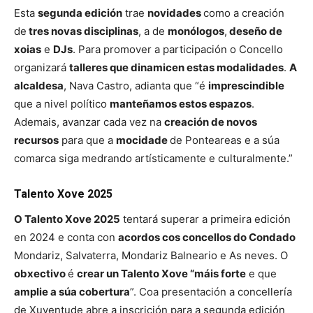
Esta
segunda edición
trae
novidades
como a creación
de
tres novas disciplinas
, a de
monólogos
,
deseño de
xoias
e
DJs
. Para promover a participación o Concello
organizará
talleres que dinamicen estas modalidades
.
A
alcaldesa
, Nava Castro, adianta que “é
imprescindible
que a nivel político
manteñamos estos espazos
.
Ademais, avanzar cada vez na
creación de novos
recursos
para que a
mocidade
de Ponteareas e a súa
comarca siga medrando artísticamente e culturalmente.”
Talento Xove 2025
O Talento Xove 2025
tentará superar a primeira edición
en 2024 e conta con
acordos cos concellos do Condado
Mondariz, Salvaterra, Mondariz Balneario e As neves. O
obxectivo
é
crear un Talento Xove “máis forte
e que
amplie a súa cobertura
”. Coa presentación a concellería
de Xuventude abre a inscrición para a segunda edición