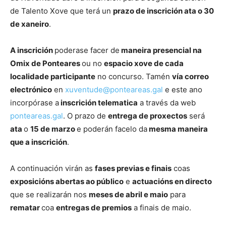
de Talento Xove que terá un
prazo de inscrición ata o 30
de xaneiro
.
A inscrición
poderase facer de
maneira presencial na
Omix de Ponteares
ou no
espacio xove de cada
localidade participante
no concurso. Tamén
vía correo
electrónico
en
xuventude@ponteareas.gal
e este ano
incorpórase a
inscrición telematica
a través da web
ponteareas.gal
. O prazo de
entrega de proxectos
será
ata
o
15 de marzo
e poderán facelo da
mesma maneira
que a inscrición
.
A continuación virán as
fases previas e finais
coas
exposicións abertas ao público
e
actuacións en directo
que se realizarán nos
meses de abril e maio
para
rematar
coa
entregas de premios
a finais de maio.