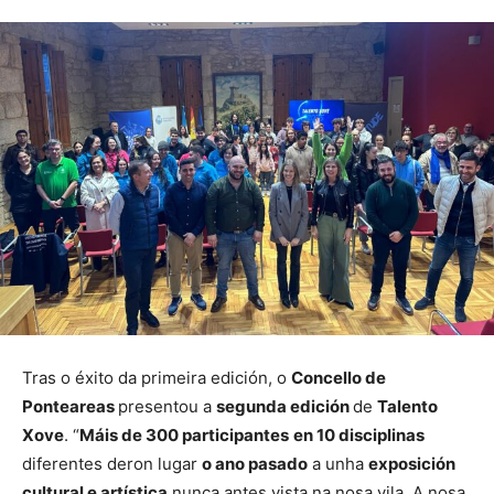
Tras o éxito da primeira edición, o
Concello de
Ponteareas
presentou a
segunda edición
de
Talento
Xove
. “
Máis de 300 participantes
en 10 disciplinas
diferentes deron lugar
o ano pasado
a unha
exposición
cultural e artística
nunca antes vista na nosa vila. A nosa