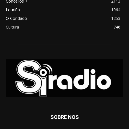
Concellos +
2113
Louriña
1964
O Condado
1253
Cultura
746
SOBRE NOS