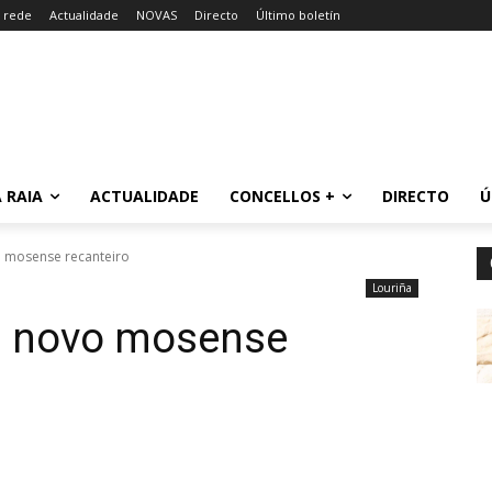
a rede
Actualidade
NOVAS
Directo
Último boletín
 RAIA
ACTUALIDADE
CONCELLOS +
DIRECTO
Ú
o mosense recanteiro
Louriña
n novo mosense