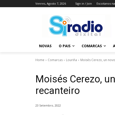
Venres, Agosto 7, 2026
Sign in / Join
Escoitanos n
NOVAS
O PAIS
COMARCAS
A
Home
Comarcas
Louriña
Moisés Cerezo, un nov
Moisés Cerezo, u
recanteiro
23 Setembro, 2022