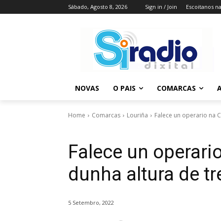
Sábado, Agosto 8, 2026
Sign in / Join
Escoitanos n
NOVAS
O PAIS
COMARCAS
A
Home
Comarcas
Louriña
Falece un operario na C
Falece un operari
dunha altura de t
5 Setembro, 2022