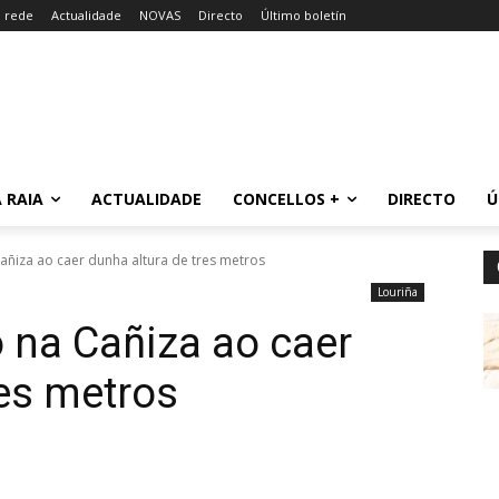
a rede
Actualidade
NOVAS
Directo
Último boletín
 RAIA
ACTUALIDADE
CONCELLOS +
DIRECTO
Ú
añiza ao caer dunha altura de tres metros
Louriña
o na Cañiza ao caer
res metros