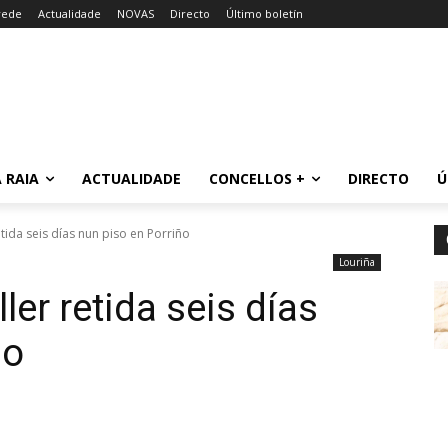
rede
Actualidade
NOVAS
Directo
Último boletín
 RAIA
ACTUALIDADE
CONCELLOS +
DIRECTO
Ú
tida seis días nun piso en Porriño
Louriña
er retida seis días
ño