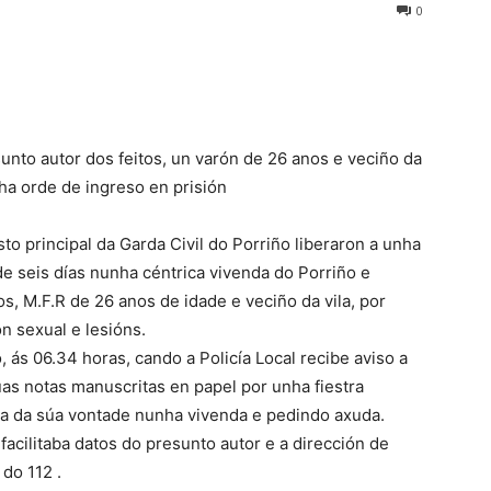
0
sunto autor dos feitos, un varón de 26 anos e veciño da
ha orde de ingreso en prisión
to principal da Garda Civil do Porriño liberaron a unha
de seis días nunha céntrica vivenda do Porriño e
s, M.F.R de 26 anos de idade e veciño da vila, por
ón sexual e lesións.
, ás 06.34 horas, cando a Policía Local recibe aviso a
úas notas manuscritas en papel por unha fiestra
ra da súa vontade nunha vivenda e pedindo axuda.
acilitaba datos do presunto autor e a dirección de
do 112 .