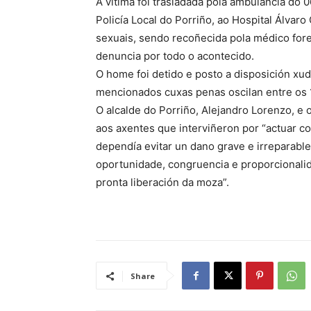
A vítima foi trasladada pola ambulancia d
Policía Local do Porriño, ao Hospital Álvar
sexuais, sendo recoñecida pola médico for
denuncia por todo o acontecido.
O home foi detido e posto a disposición xud
mencionados cuxas penas oscilan entre os 1
O alcalde do Porriño, Alejandro Lorenzo, e o
aos axentes que interviñeron por “actuar 
dependía evitar un dano grave e irreparable
oportunidade, congruencia e proporcionalid
pronta liberación da moza”.
Share