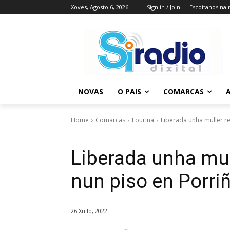
Xoves, Agosto 6, 2026
Sign in / Join
Escoitanos na 
NOVAS
O PAIS
COMARCAS
A
Home
Comarcas
Louriña
Liberada unha muller re
Liberada unha mull
nun piso en Porri
26 Xullo, 2022