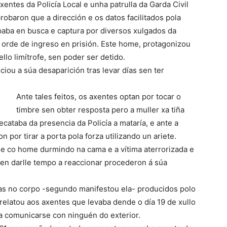
entes da Policía Local e unha patrulla da Garda Civil
robaron que a dirección e os datos facilitados pola
opaba en busca e captura por diversos xulgados da
orde de ingreso en prisión. Este home, protagonizou
lo limítrofe, sen poder ser detido.
iou a súa desaparición tras levar días sen ter
Ante tales feitos, os axentes optan por tocar o
timbre sen obter resposta pero a muller xa tiña
cataba da presencia da Policía a mataría, e ante a
n por tirar a porta pola forza utilizando un ariete.
e co home durmindo na cama e a vítima aterrorizada e
en darlle tempo a reaccionar procederon á súa
s no corpo -segundo manifestou ela- producidos polo
 relatou aos axentes que levaba dende o día 19 de xullo
ra comunicarse con ninguén do exterior.