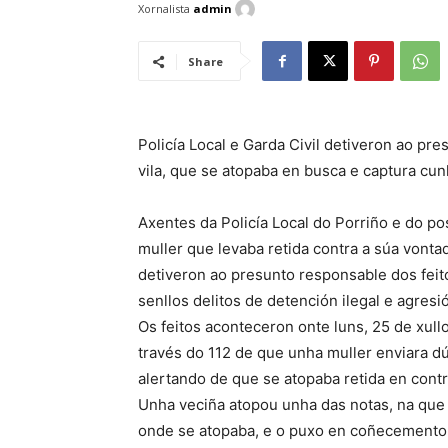
Xornalista
admin
Share
Policía Local e Garda Civil detiveron ao pre
vila, que se atopaba en busca e captura cun
Axentes da Policía Local do Porriño e do pos
muller que levaba retida contra a súa vonta
detiveron ao presunto responsable dos feito
senllos delitos de detención ilegal e agresi
Os feitos aconteceron onte luns, 25 de xullo
través do 112 de que unha muller enviara d
alertando de que se atopaba retida en cont
Unha veciña atopou unha das notas, na que f
onde se atopaba, e o puxo en coñecemento 