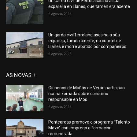
Un Garda Civil de Ferrol asasina á súa
exparella en Llanes, que tamén era axente
6 Agosto, 2026
Un garda civil ferrolano asesina a súa
expareja, tamén axente, no cuartel de
Llanes e morre abatido por compañeiros
6 Agosto, 2026
AS NOVAS +
Os nenos de Mañás de Verán participan
nunha xornada sobre consumo
responsable en Mos
6 Agosto, 2026
Ponteareas promove o programa “Talento
Mozo” con emprego e formación
remunerada