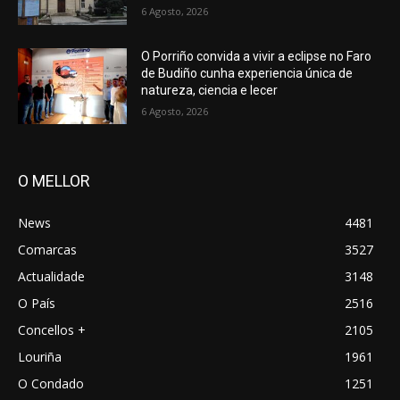
6 Agosto, 2026
O Porriño convida a vivir a eclipse no Faro
de Budiño cunha experiencia única de
natureza, ciencia e lecer
6 Agosto, 2026
O MELLOR
News
4481
Comarcas
3527
Actualidade
3148
O País
2516
Concellos +
2105
Louriña
1961
O Condado
1251