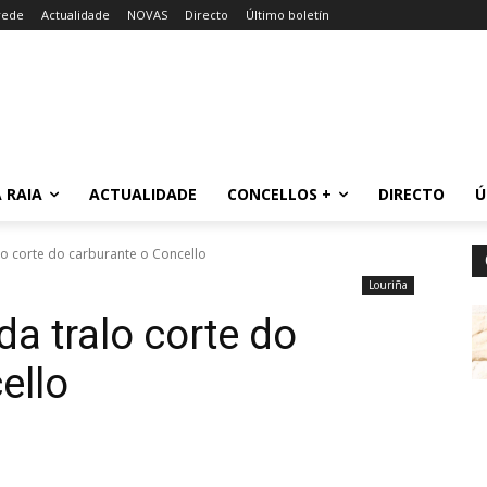
rede
Actualidade
NOVAS
Directo
Último boletín
 RAIA
ACTUALIDADE
CONCELLOS +
DIRECTO
Ú
lo corte do carburante o Concello
Louriña
a tralo corte do
ello