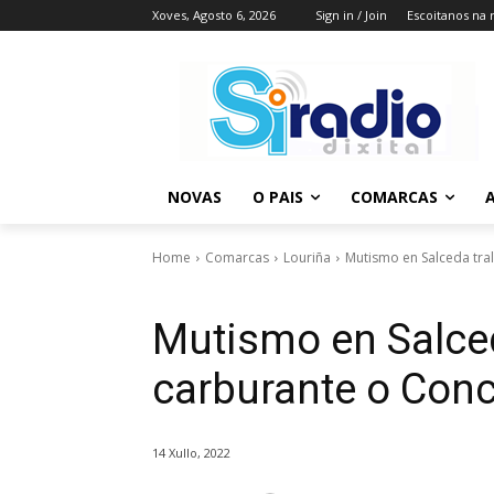
Xoves, Agosto 6, 2026
Sign in / Join
Escoitanos na 
NOVAS
O PAIS
COMARCAS
A
Home
Comarcas
Louriña
Mutismo en Salceda tra
Mutismo en Salced
carburante o Conc
14 Xullo, 2022