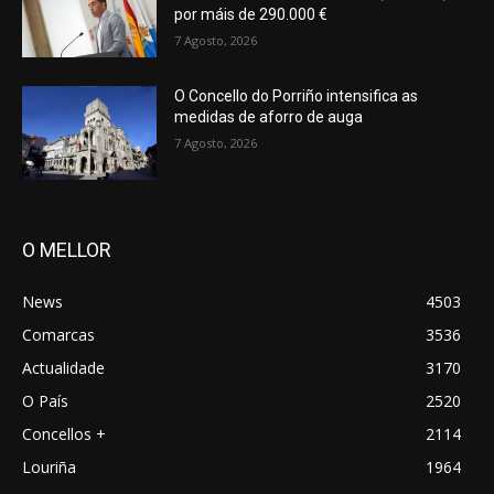
por máis de 290.000 €
7 Agosto, 2026
O Concello do Porriño intensifica as
medidas de aforro de auga
7 Agosto, 2026
O MELLOR
News
4503
Comarcas
3536
Actualidade
3170
O País
2520
Concellos +
2114
Louriña
1964