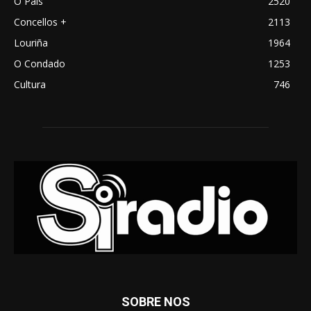
O País
2520
Concellos +
2113
Louriña
1964
O Condado
1253
Cultura
746
SOBRE NOS