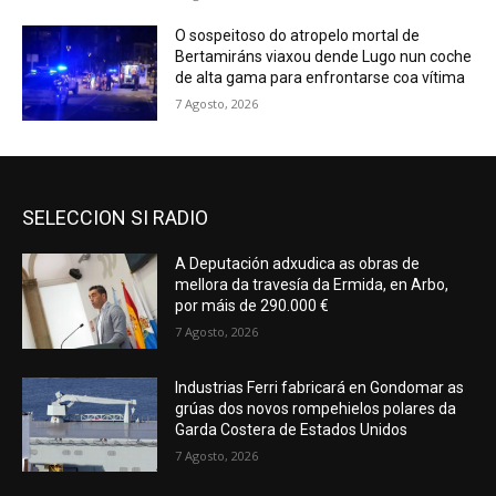
O sospeitoso do atropelo mortal de
Bertamiráns viaxou dende Lugo nun coche
de alta gama para enfrontarse coa vítima
7 Agosto, 2026
SELECCION SI RADIO
A Deputación adxudica as obras de
mellora da travesía da Ermida, en Arbo,
por máis de 290.000 €
7 Agosto, 2026
Industrias Ferri fabricará en Gondomar as
grúas dos novos rompehielos polares da
Garda Costera de Estados Unidos
7 Agosto, 2026