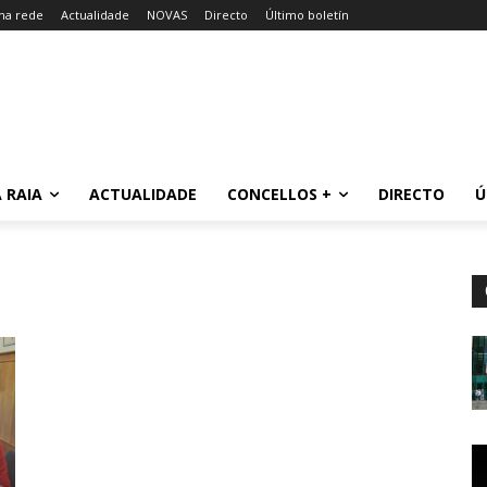
 na rede
Actualidade
NOVAS
Directo
Último boletín
 RAIA
ACTUALIDADE
CONCELLOS +
DIRECTO
Ú