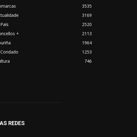
omarcas
3535
tualidade
3169
País
2520
ncellos +
2113
uriña
1964
 Condado
1253
ltura
746
AS REDES