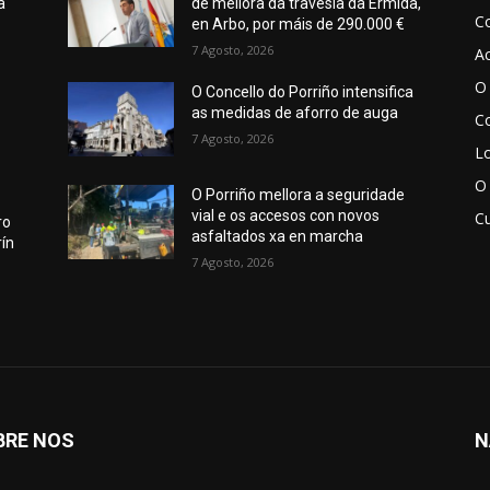
a
de mellora da travesía da Ermida,
C
en Arbo, por máis de 290.000 €
7 Agosto, 2026
Ac
O 
O Concello do Porriño intensifica
as medidas de aforro de auga
Co
7 Agosto, 2026
Lo
O
O Porriño mellora a seguridade
vial e os accesos con novos
Cu
ro
asfaltados xa en marcha
ín
7 Agosto, 2026
BRE NOS
N