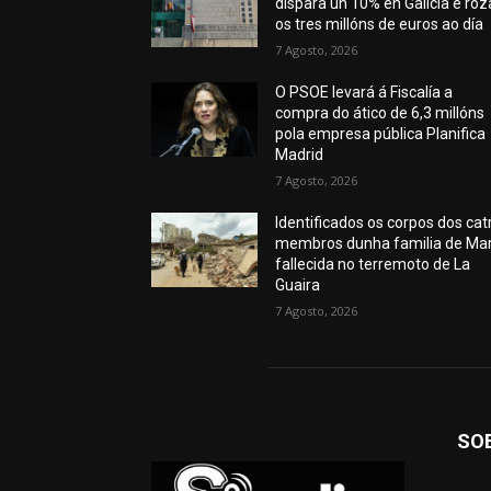
dispara un 10% en Galicia e roz
os tres millóns de euros ao día
7 Agosto, 2026
O PSOE levará á Fiscalía a
compra do ático de 6,3 millóns
pola empresa pública Planifica
Madrid
7 Agosto, 2026
Identificados os corpos dos cat
membros dunha familia de Mar
fallecida no terremoto de La
Guaira
7 Agosto, 2026
SO