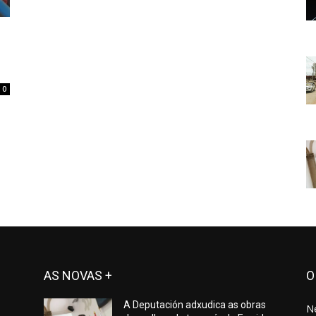
0
AS NOVAS +
O
A Deputación adxudica as obras
N