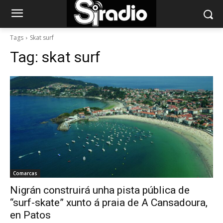
Tags
Skat surf
Tag:
skat surf
Comarcas
Nigrán construirá unha pista pública de
“surf-skate” xunto á praia de A Cansadoura,
en Patos