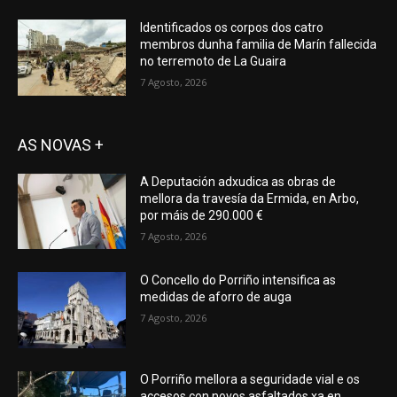
Identificados os corpos dos catro
membros dunha familia de Marín fallecida
no terremoto de La Guaira
7 Agosto, 2026
AS NOVAS +
A Deputación adxudica as obras de
mellora da travesía da Ermida, en Arbo,
por máis de 290.000 €
7 Agosto, 2026
O Concello do Porriño intensifica as
medidas de aforro de auga
7 Agosto, 2026
O Porriño mellora a seguridade vial e os
accesos con novos asfaltados xa en