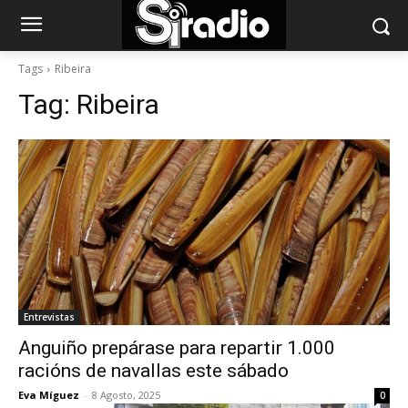
Tags
Ribeira
Tag:
Ribeira
Entrevistas
Anguiño prepárase para repartir 1.000
racións de navallas este sábado
Eva Míguez
-
8 Agosto, 2025
0