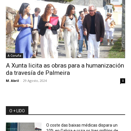
A Coruña
A Xunta licita as obras para a humanización
da travesía de Palmeira
M. Abril
-
29 Agosto, 2024
0
O + LIDO
O coste das baixas médicas dispara un
10% en Galicia e roza os tres millóns de