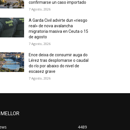
confirmarse un caso importado
7 Agosto, 2026
A Garda Civil advirte dun «riesgo
real» de nova avalancha
migratoria masiva en Ceuta o 15
de agosto
7 Agosto, 2026
Ence deixa de consumir auga do
Lérez tras desplomarse o caudal
do río por abaixo do nivel de
escasez grave
7 Agosto, 2026
 MELLOR
ews
4489