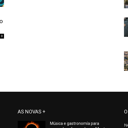
o
0
AS NOVAS +
O
Música e gastronomía para
N