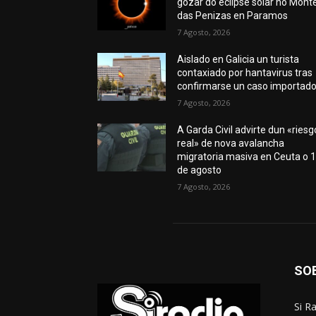
gozar do eclipse solar no Mont
das Penizas en Paramos
7 Agosto, 2026
Aislado en Galicia un turista
contaxiado por hantavirus tras
confirmarse un caso importad
7 Agosto, 2026
A Garda Civil advirte dun «riesg
real» de nova avalancha
migratoria masiva en Ceuta o 
de agosto
7 Agosto, 2026
SO
Si R