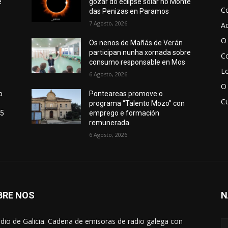
e
gozar do eclipse solar no Monte
C
das Penizas en Paramos
7 Agosto, 2026
Ac
O 
Os nenos de Mañás de Verán
participan nunha xornada sobre
Co
o
consumo responsable en Mos
Lo
6 Agosto, 2026
O
o
Ponteareas promove o
Cu
programa “Talento Mozo” con
15
emprego e formación
remunerada
6 Agosto, 2026
BRE NOS
N
adio de Galicia. Cadena de emisoras de radio galega con