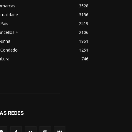
omarcas
3528
tualidade
3156
País
2519
ncellos +
2106
uriña
1961
 Condado
1251
ltura
746
AS REDES