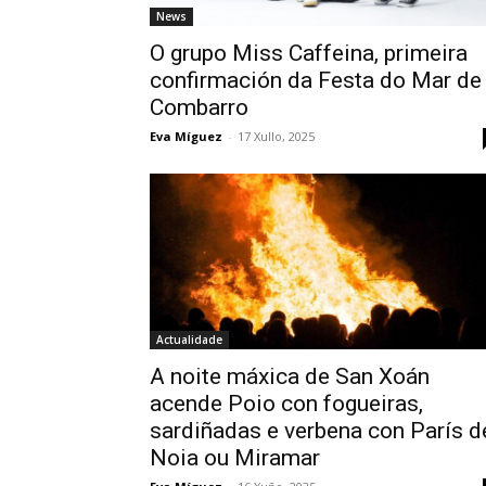
News
O grupo Miss Caffeina, primeira
confirmación da Festa do Mar de
Combarro
Eva Míguez
-
17 Xullo, 2025
Actualidade
A noite máxica de San Xoán
acende Poio con fogueiras,
sardiñadas e verbena con París d
Noia ou Miramar