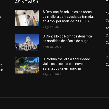
AS NOVAS +
O
A Deputación adxudica as obras
N
a
de mellora da travesía da Ermida,
C
en Arbo, por máis de 290.000 €
7 Agosto, 2026
Ac
O 
O Concello do Porriño intensifica
as medidas de aforro de auga
Co
7 Agosto, 2026
Lo
O
O Porriño mellora a seguridade
vial e os accesos con novos
Cu
ro
asfaltados xa en marcha
ín
7 Agosto, 2026