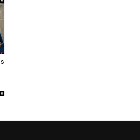
0
is
0