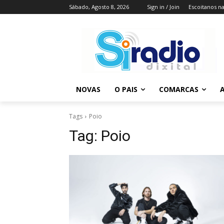
Sábado, Agosto 8, 2026
Sign in / Join
Escoitanos n
NOVAS
O PAIS
COMARCAS
A
Tags
Poio
Tag:
Poio