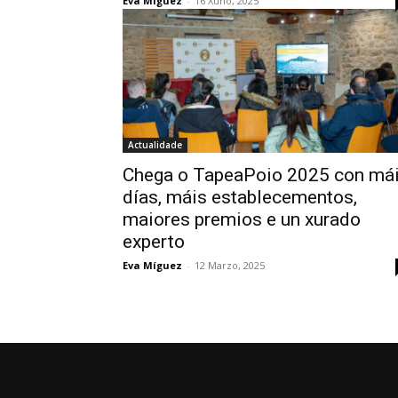
Eva Míguez
-
16 Xuño, 2025
Actualidade
Chega o TapeaPoio 2025 con má
días, máis establecementos,
maiores premios e un xurado
experto
Eva Míguez
-
12 Marzo, 2025