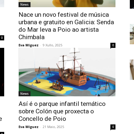
News
Nace un novo festival de música
urbana e gratuito en Galicia: Senda
do Mar leva a Poio ao artista
Chimbala
0
Eva Míguez
-
9 Xullo, 2025
0
News
Así é o parque infantil temático
sobre Colón que proxecta o
e
Concello de Poio
Eva Míguez
-
21 Maio, 2025
0