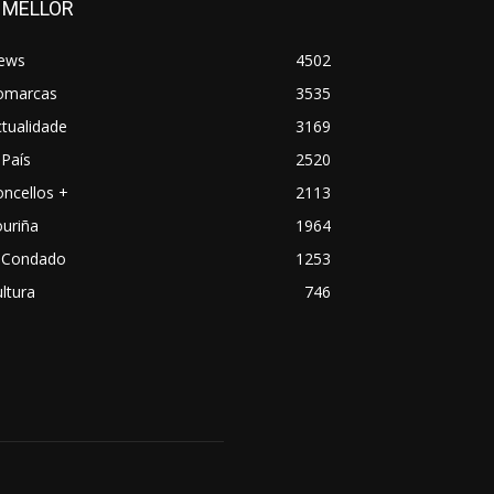
 MELLOR
ews
4502
omarcas
3535
tualidade
3169
País
2520
ncellos +
2113
uriña
1964
 Condado
1253
ltura
746