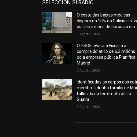
SELECCION SI RADIO
O coste das baixas médicas
dispara un 10% en Galicia e roz
os tres millóns de euros ao día
7 Agosto, 2026
O PSOE levará á Fiscalía a
compra do ático de 6,3 millóns
pola empresa pública Planifica
Madrid
7 Agosto, 2026
Identificados os corpos dos cat
membros dunha familia de Mar
fallecida no terremoto de La
Guaira
7 Agosto, 2026