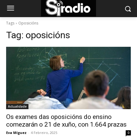
Tags
Oposicións
Tag:
oposicións
Actualidade
Os exames das oposicións do ensino
comezarán o 21 de xuño, con 1.664 prazas
Eva Míguez
-
4 Febreiro, 2025
0