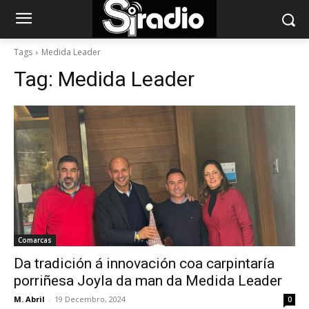
Tags
Medida Leader
Tag:
Medida Leader
Comarcas
Da tradición á innovación coa carpintaría
porriñesa Joyla da man da Medida Leader
M. Abril
-
19 Decembro, 2024
0