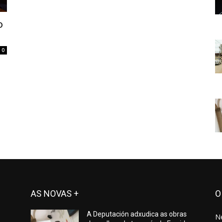
o
0
AS NOVAS +
O
A Deputación adxudica as obras
N