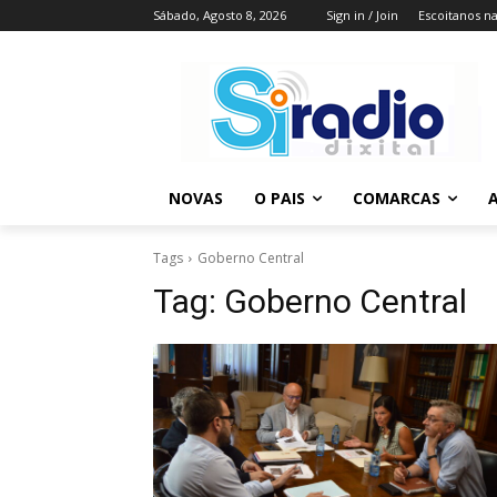
Sábado, Agosto 8, 2026
Sign in / Join
Escoitanos n
NOVAS
O PAIS
COMARCAS
A
Tags
Goberno Central
Tag:
Goberno Central