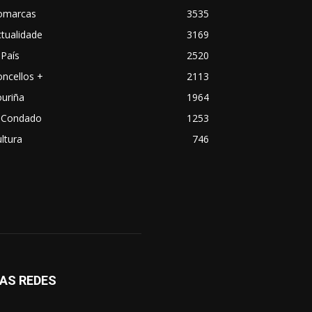
omarcas
3535
tualidade
3169
País
2520
ncellos +
2113
uriña
1964
 Condado
1253
ltura
746
AS REDES