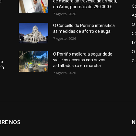
a
de mellora da travesía da Ermida,
C
en Arbo, por máis de 290.000 €
7 Agosto, 2026
Ac
O 
O Concello do Porriño intensifica
as medidas de aforro de auga
Co
7 Agosto, 2026
Lo
O
O Porriño mellora a seguridade
vial e os accesos con novos
Cu
ro
asfaltados xa en marcha
ín
7 Agosto, 2026
BRE NOS
N