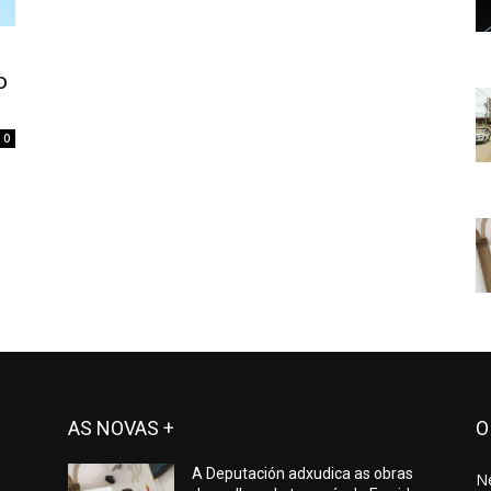
o
0
AS NOVAS +
O
A Deputación adxudica as obras
N