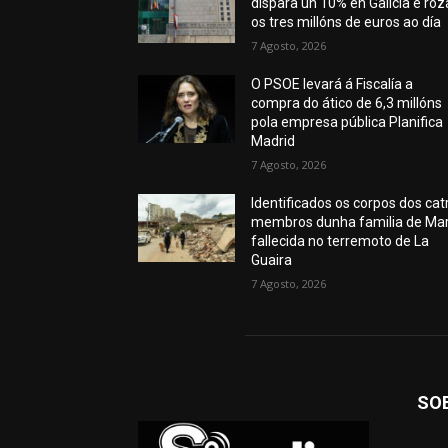
dispara un 10% en Galicia e roz
os tres millóns de euros ao día
7 Agosto, 2026
O PSOE levará á Fiscalía a
compra do ático de 6,3 millóns
pola empresa pública Planifica
Madrid
7 Agosto, 2026
Identificados os corpos dos cat
membros dunha familia de Mar
fallecida no terremoto de La
Guaira
7 Agosto, 2026
SO