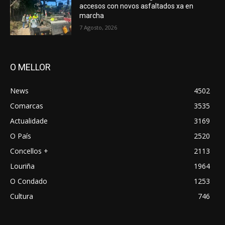
accesos con novos asfaltados xa en
marcha
7 Agosto, 2026
O MELLOR
News
4502
Comarcas
3535
Actualidade
3169
O País
2520
Concellos +
2113
Louriña
1964
O Condado
1253
Cultura
746