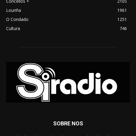
Concellos +
2105
Louriña
1961
O Condado
1251
Cultura
746
SOBRE NOS