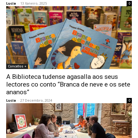
Lucía
-
13 Xaneiro, 2025
0
Concellos +
A Biblioteca tudense agasalla aos seus
lectores co conto “Branca de neve e os sete
ananos”
Lucía
-
27 Decembro, 2024
0