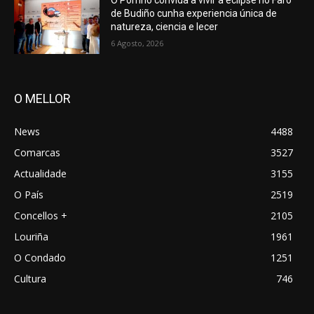
O Porriño convida a vivir a eclipse no Faro
de Budiño cunha experiencia única de
natureza, ciencia e lecer
6 Agosto, 2026
O MELLOR
News
4488
Comarcas
3527
Actualidade
3155
O País
2519
Concellos +
2105
Louriña
1961
O Condado
1251
Cultura
746