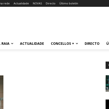
 na rede
Actualidade
NOVAS
Directo
Último boletín
 RAIA
ACTUALIDADE
CONCELLOS +
DIRECTO
Ú