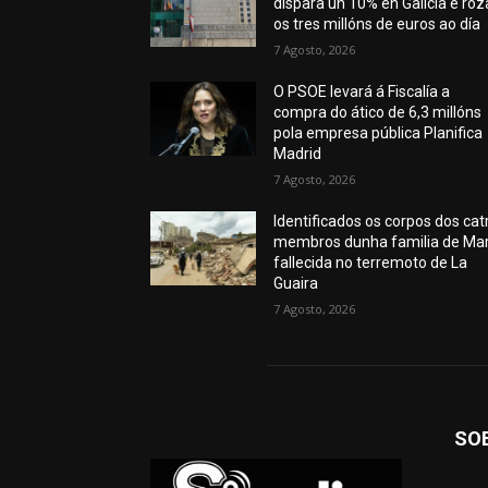
dispara un 10% en Galicia e roz
os tres millóns de euros ao día
7 Agosto, 2026
O PSOE levará á Fiscalía a
compra do ático de 6,3 millóns
pola empresa pública Planifica
Madrid
7 Agosto, 2026
Identificados os corpos dos cat
membros dunha familia de Mar
fallecida no terremoto de La
Guaira
7 Agosto, 2026
SO