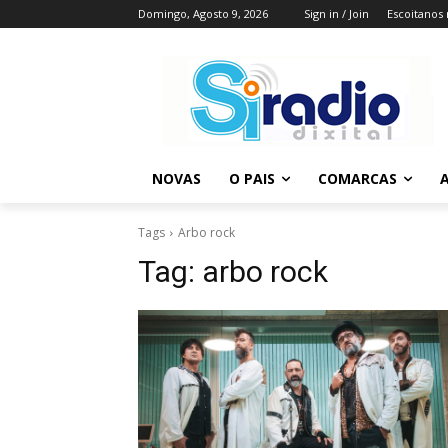
Domingo, Agosto 9, 2026
Sign in / Join
Escoitanos
NOVAS
O PAIS
COMARCAS
A
Tags
Arbo rock
Tag:
arbo rock