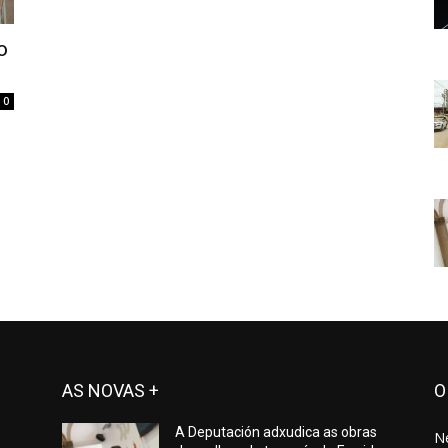
o
0
AS NOVAS +
O
A Deputación adxudica as obras
N