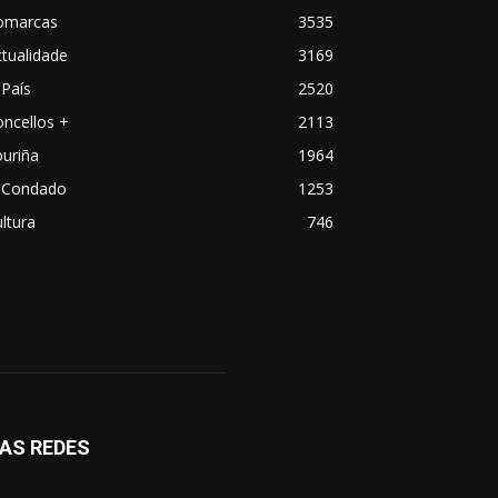
omarcas
3535
tualidade
3169
País
2520
ncellos +
2113
uriña
1964
 Condado
1253
ltura
746
AS REDES