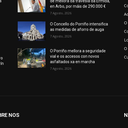
a
de mellora da travesía da Ermida,
C
en Arbo, por máis de 290.000 €
7 Agosto, 2026
Ac
O 
O Concello do Porriño intensifica
as medidas de aforro de auga
Co
7 Agosto, 2026
Lo
O
O Porriño mellora a seguridade
vial e os accesos con novos
Cu
ro
asfaltados xa en marcha
ín
7 Agosto, 2026
BRE NOS
N