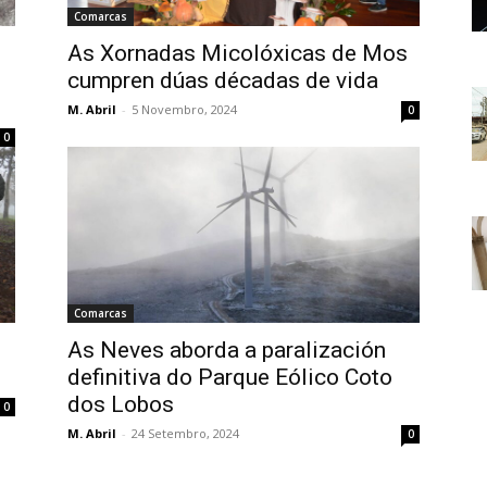
Comarcas
As Xornadas Micolóxicas de Mos
cumpren dúas décadas de vida
M. Abril
-
5 Novembro, 2024
0
0
Comarcas
As Neves aborda a paralización
definitiva do Parque Eólico Coto
dos Lobos
0
M. Abril
-
24 Setembro, 2024
0