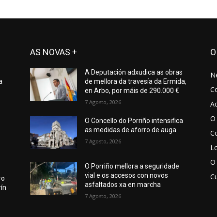
AS NOVAS +
O
A Deputación adxudica as obras
N
a
de mellora da travesía da Ermida,
C
en Arbo, por máis de 290.000 €
7 Agosto, 2026
Ac
O 
O Concello do Porriño intensifica
as medidas de aforro de auga
Co
7 Agosto, 2026
Lo
O
O Porriño mellora a seguridade
vial e os accesos con novos
Cu
ro
asfaltados xa en marcha
ín
7 Agosto, 2026