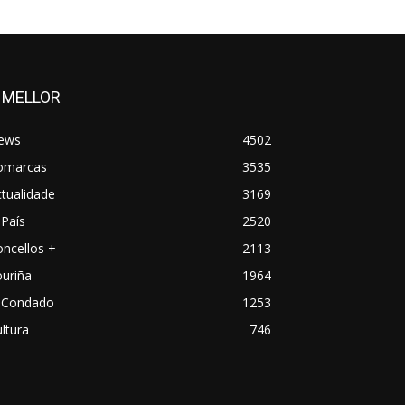
 MELLOR
ews
4502
omarcas
3535
tualidade
3169
País
2520
ncellos +
2113
uriña
1964
 Condado
1253
ltura
746